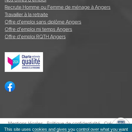
Recrute Homme ou Femme de ménage à Angers
Travailler à la retraite
Offre d’emploi sans diplôme Angers
Offre d’emploi mi temps Angers
Offre d’emploi RQTH Angers
Mentions légales
-
Politique de confidentialité
- Création :
Maeko -
Agence webmarketing Angers : Agence TekoHa
This site uses cookies and gives you control over what you want