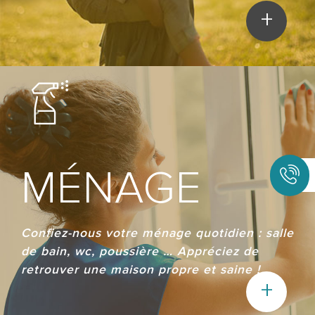
+
MÉNAGE
Confiez-nous votre ménage quotidien : salle
de bain, wc, poussière … Appréciez de
retrouver une maison propre et saine !
+