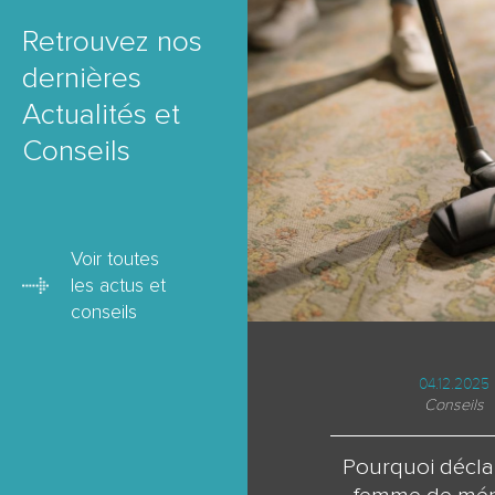
Retrouvez nos
dernières
Actualités et
Conseils
Voir toutes
les actus et
conseils
18.02.2025
04.12.2025
Actualités
Conseils
ge cuisine : nos
Pourquoi décla