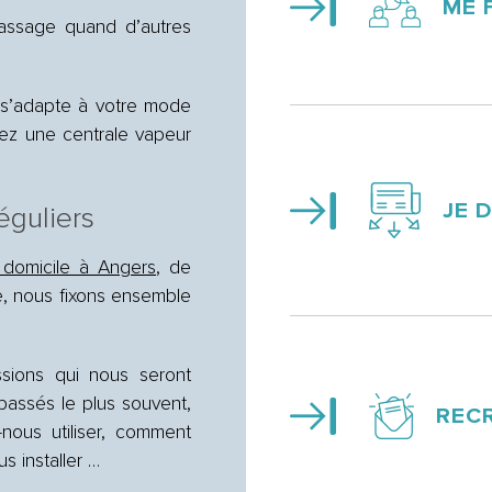
ME 
passage quand d’autres
 s’adapte à votre mode
ez une centrale vapeur
JE 
éguliers
domicile à Angers
, de
e, nous fixons ensemble
ssions qui nous seront
passés le plus souvent,
REC
-nous utiliser, comment
s installer …