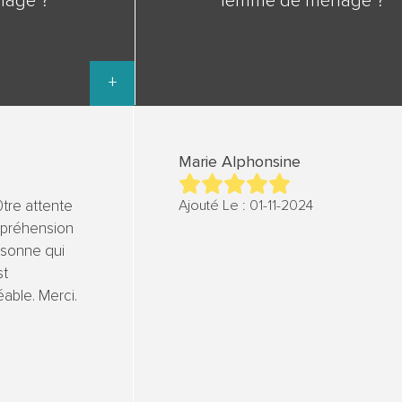
nage ?
femme de ménage ?
+
Marie Alphonsine
tre attente
Ajouté Le : 01-11-2024
préhension
rsonne qui
st
able. Merci.