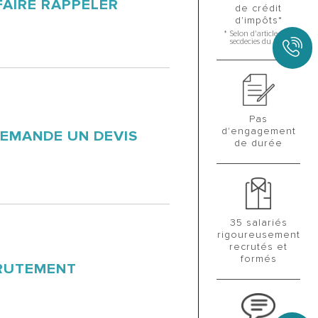
FAIRE RAPPELER
de crédit
d'impôts*
* Selon d'article 199
secdecies du CGI
Pas
d'engagement
DEMANDE UN DEVIS
de durée
35 salariés
rigoureusement
recrutés et
formés
RUTEMENT