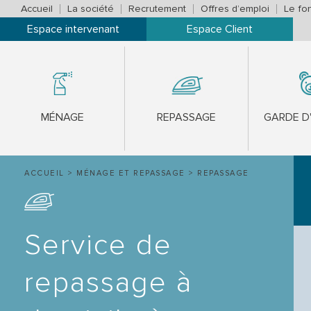
Accueil
La société
Recrutement
Offres d’emploi
Le fo
Espace intervenant
Espace Client
MÉNAGE
REPASSAGE
GARDE D
ACCUEIL
>
MÉNAGE ET REPASSAGE
>
REPASSAGE
Service de
repassage à