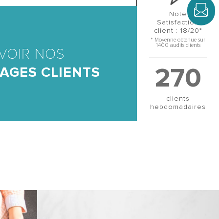
Note
Satisfaction
client : 18/20*
* Moyenne obtenue sur
1400 audits clients
VOIR NOS
270
AGES CLIENTS
clients
hebdomadaires