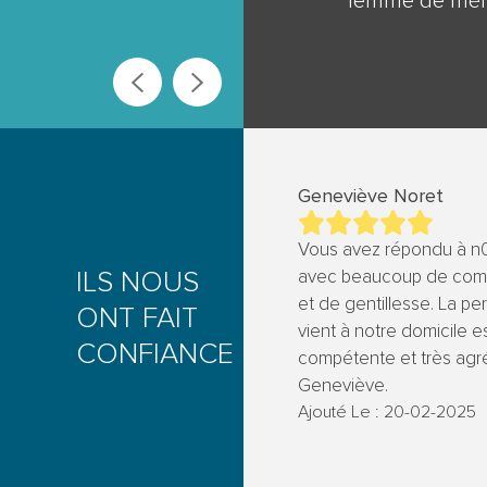
astuces
femme de mé
+
Geneviève Noret
Vous avez répondu à n0
ILS NOUS
avec beaucoup de com
et de gentillesse. La pe
ONT FAIT
vient à notre domicile e
CONFIANCE
compétente et très agré
Geneviève.
Ajouté Le : 20-02-2025