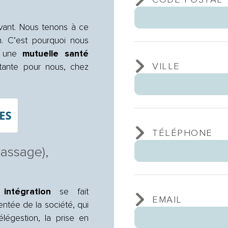
uvant. Nous tenons à ce
in. C’est pourquoi nous
és une
mutuelle santé
VILLE
rtante pour nous, chez
TÉLÉPHONE
assage),
n
intégration
se fait
EMAIL
ntée de la société, qui
légestion, la prise en