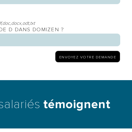
f,doc,docx,odt,txt
 DE D DANS DOMIZEN ?
salariés
témoignent