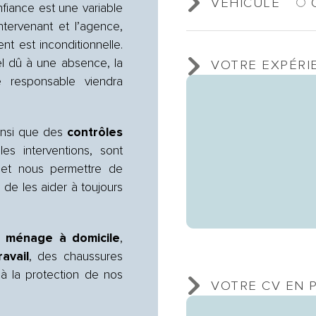
VÉHICULÉ
fiance est une variable
intervenant et l’agence,
ent est inconditionnelle.
el dû à une absence, la
VOTRE EXPÉRI
e responsable viendra
insi que des
contrôles
s interventions, sont
n et nous permettre de
 de les aider à toujours
du
ménage à domicile
,
avail
, des chaussures
à la protection de nos
VOTRE CV EN P