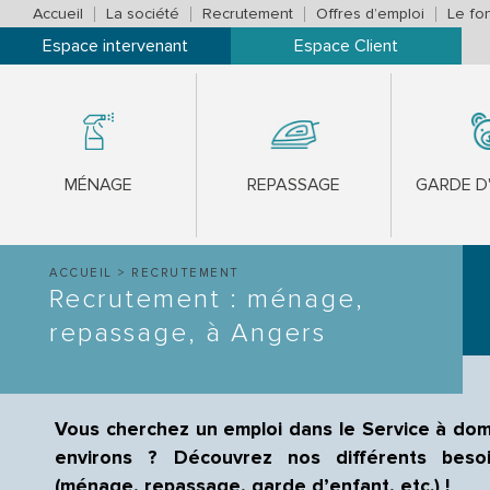
Accueil
La société
Recrutement
Offres d’emploi
Le fo
Espace intervenant
Espace Client
MÉNAGE
REPASSAGE
GARDE D
ACCUEIL
>
RECRUTEMENT
Recrutement : ménage,
repassage, à Angers
Vous cherchez un emploi dans le Service à dom
environs ?
Découvrez nos différents beso
(ménage, repassage, garde d’enfant, etc.) !