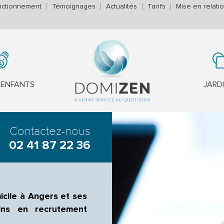
nctionnement
Témoignages
Actualités
Tarifs
Mise en relati
'ENFANTS
JARD
Contactez-nous
02 41 87 22 36
icile à Angers et ses
ins en recrutement