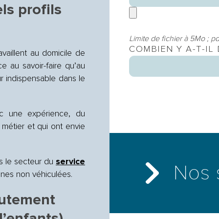
s profils
Limite de fichier à 5Mo ; pd
COMBIEN Y A-T-IL
availlent au domicile de
e au savoir-faire qu’au
ur indispensable dans le
c une expérience, du
 métier et qui ont envie
ns le secteur du
service
Nos 
nes non véhiculées.
rutement
’enfants)