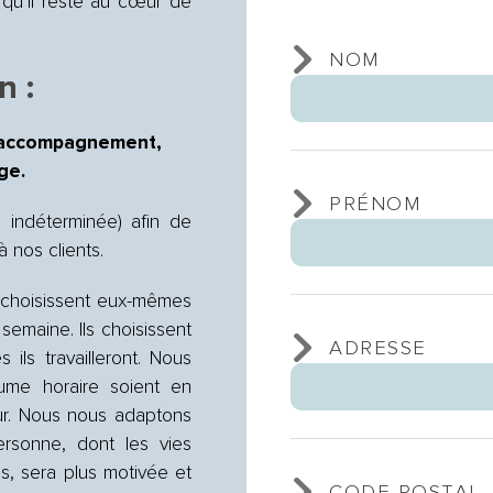
t qu’il reste au cœur de
NOM
n :
é, accompagnement,
ge.
PRÉNOM
 indéterminée) afin de
à nos clients.
és choisissent eux-mêmes
 semaine. Ils choisissent
ADRESSE
 ils travailleront. Nous
lume horaire soient en
eur. Nous nous adaptons
rsonne, dont les vies
es, sera plus motivée et
CODE POSTAL