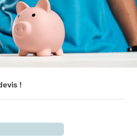
evis !