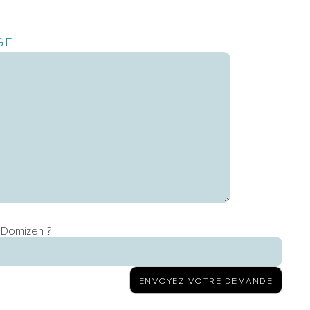
GE
s Domizen ?