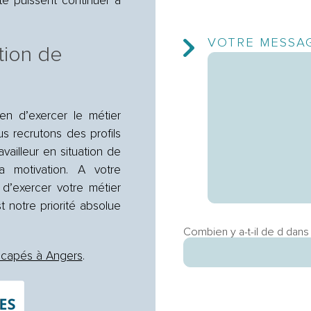
ite puissent continuer à
VOTRE MESSA
tion de
n d’exercer le métier
s recrutons des profils
vailleur en situation de
la motivation. A votre
’exercer votre métier
t notre priorité absolue
Combien y a-t-il de d dan
dicapés à Angers
.