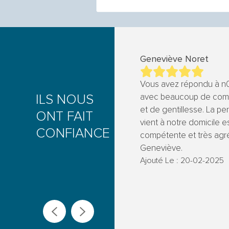
Geneviève Noret
Vous avez répondu à n0
ILS NOUS
avec beaucoup de com
et de gentillesse. La pe
ONT FAIT
vient à notre domicile e
CONFIANCE
compétente et très agré
Geneviève.
Ajouté Le : 20-02-2025